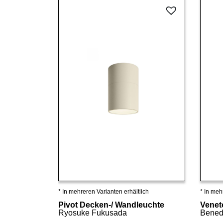
* In mehreren Varianten erhältlich
* In meh
Details ansehen
Pivot Decken-/ Wandleuchte
Venet
Ryosuke Fukusada
Bened