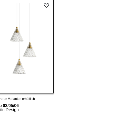
reren Varianten erhältlich
Details ansehen
o 03/05/06
ito Design