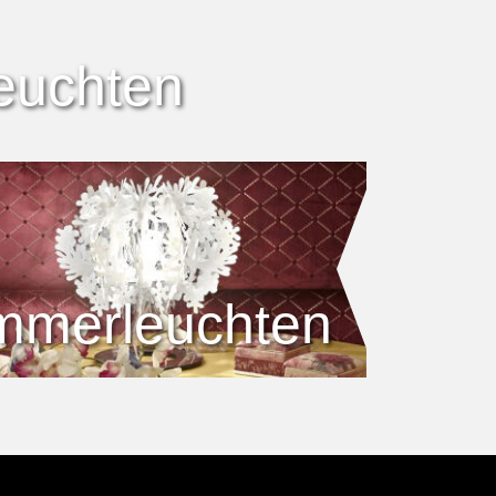
euchten
immerleuchten