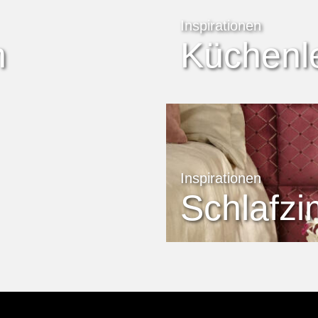
Inspirationen
n
Küchenl
Inspirationen
Schlafz