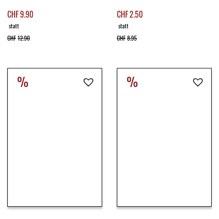
CHF
9.90
CHF
2.50
statt
statt
CHF
12.90
CHF
8.95
%
%