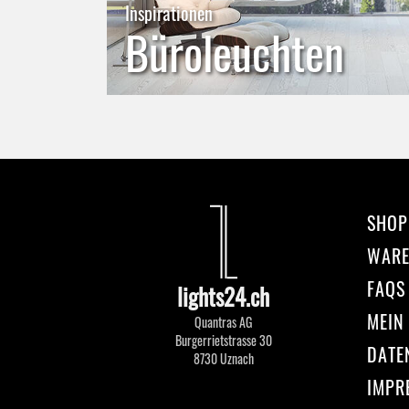
Inspirationen
Büroleuchten
SHOP
WAR
FAQS
lights24.ch
MEIN
Quantras AG
Burgerrietstrasse 30
DATE
8730 Uznach
IMPR