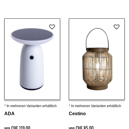
* In mehreren Varianten erhältlich
* In mehreren Varianten erhältlich
Details ansehen
Details ansehen
ADA
Cestino
von CHF 119.00
von CHF 85.00