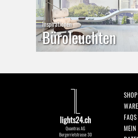
Inspirationen
Büroleuchten
SHOP
WAR
FAQS
lights24.ch
MEIN
Quantras AG
Burgerrietstrasse 30