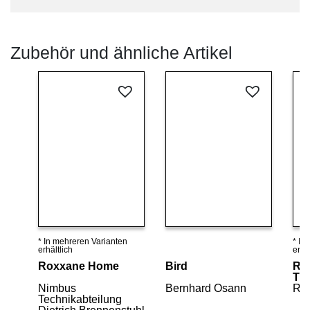
Zubehör und ähnliche Artikel
* In mehreren Varianten
* In
Details ansehen
Details ansehen
erhältlich
erhäl
Roxxane Home
Bird
Rox
Tis
Nimbus
Bernhard Osann
Rup
Technikabteilung