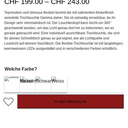
Preisspanne
CHF
199.00
–
CHF
243.00
CHF199.00
Topmodern und überaus flexibel kommt die mit satiniertem Nickelfinish
bis
veredelte Tischleuchte Gamma daher. Sie ist vielseitig einsetzbar, da ihr
CHF243.00
Design sehr minimalistisch ist. Der Leuchtenkopf kann leicht um 360°
geschwenkt werden, um das Licht genau dort hin zu bekommen, wo es
gerade gebraucht wird. Eine individuell ausrichtbare Tischleuchte, die sich
für deinen Schreibtisch genau so gut eignet, wie als Lichtquelle und
Leselicht auf deinem Nachttisch. Die flexible Tischleuchte ist mit langlebigen,
warmweissen LEDs ausgestattet und in verschiedenen Farben erhältlich.
Welche Farbe?
In den Warenkorb