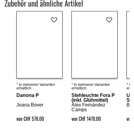
Zubehör und ähnliche Artikel
* In mehreren Varianten
* In mehreren Varianten
* In
Details ansehen
Details ansehen
erhältlich
erhältlich
erhäl
Danona P
Stehleuchte Fora P
Unt
(inkl. Glühmittel)
Sp
Joana Bover
Alex Fernández
Be
Camps
von CHF 578.00
von CHF 1470.00
von