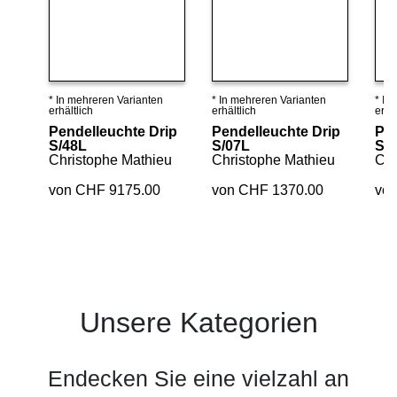
* In mehreren Varianten
* In mehreren Varianten
* In
Details ansehen
Details ansehen
erhältlich
erhältlich
erhäl
Pendelleuchte Drip
Pendelleuchte Drip
Pen
S/48L
S/07L
S/0
Christophe Mathieu
Christophe Mathieu
Chr
von CHF 9175.00
von CHF 1370.00
vo
Unsere Kategorien
Endecken Sie eine vielzahl an