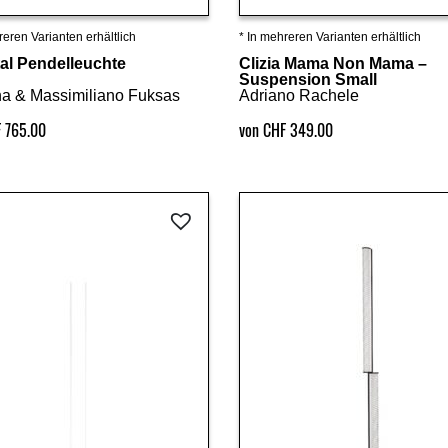
reren Varianten erhältlich
* In mehreren Varianten erhältlich
Details ansehen
Details ansehen
al Pendelleuchte
Clizia Mama Non Mama –
Suspension Small
na & Massimiliano Fuksas
Adriano Rachele
 765.00
von CHF 349.00