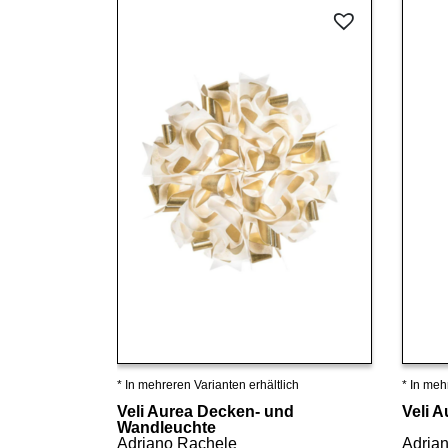
* In mehreren Varianten erhältlich
* In meh
Details ansehen
Veli Aurea Decken- und
Veli 
Wandleuchte
Adriano Rachele
Adria