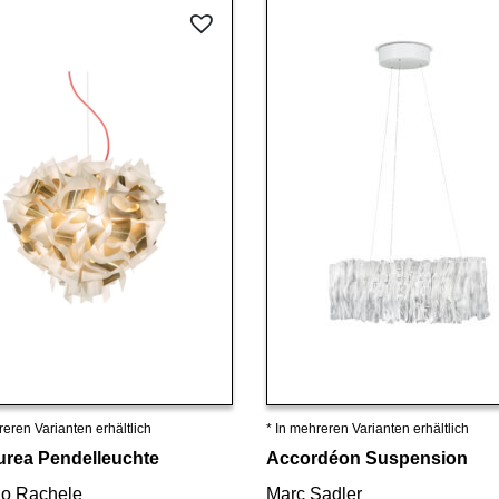
reren Varianten erhältlich
* In mehreren Varianten erhältlich
Details ansehen
Details ansehen
Aurea Pendelleuchte
Accordéon Suspension
no Rachele
Marc Sadler