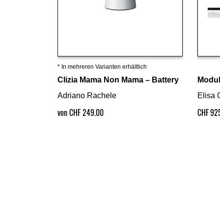
* In mehreren Varianten erhältlich
Details ansehen
Clizia Mama Non Mama – Battery
Modul
Adriano Rachele
Elisa 
von CHF 249.00
CHF
92