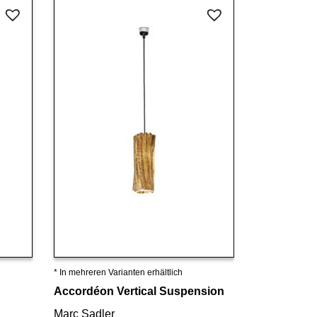
* In mehreren Varianten erhältlich
Details ansehen
Accordéon Vertical Suspension
Marc Sadler