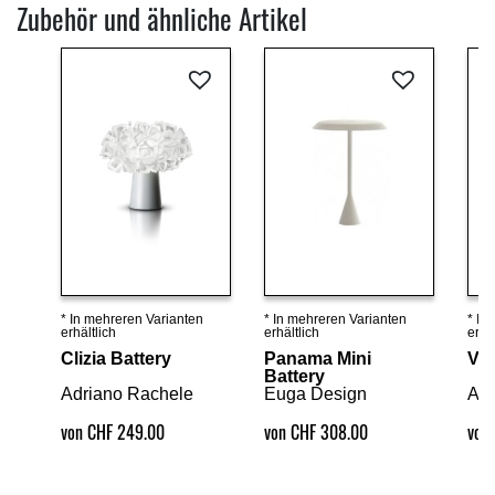
Zubehör und ähnliche Artikel
* In mehreren Varianten
* In mehreren Varianten
* In
Details ansehen
Details ansehen
erhältlich
erhältlich
erhäl
Clizia Battery
Panama Mini
Vel
Battery
Adriano Rachele
Euga Design
Adr
von CHF 249.00
von CHF 308.00
von