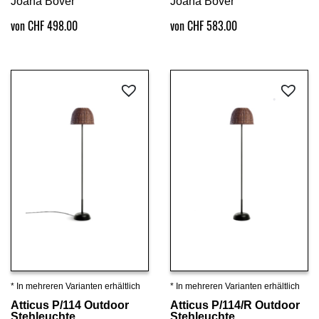
Joana Bover
Joana Bover
von CHF 498.00
von CHF 583.00
* In mehreren Varianten erhältlich
* In mehreren Varianten erhältlich
Details ansehen
Details ansehen
Atticus P/114 Outdoor
Atticus P/114/R Outdoor
Stehleuchte
Stehleuchte