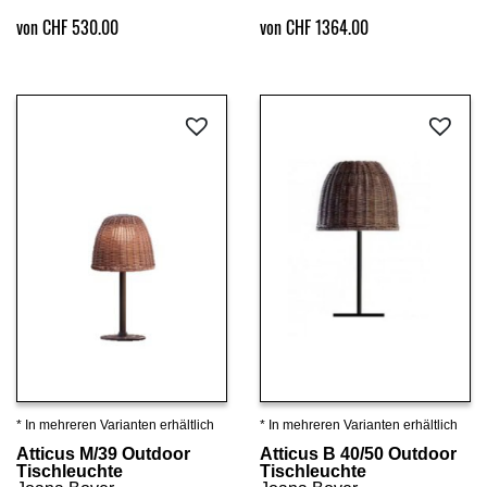
von CHF 530.00
von CHF 1364.00
* In mehreren Varianten erhältlich
* In mehreren Varianten erhältlich
Details ansehen
Details ansehen
Atticus M/39 Outdoor
Atticus B 40/50 Outdoor
Tischleuchte
Tischleuchte