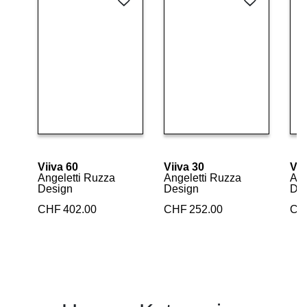
Details ansehen
Details ansehen
Viiva 60
Viiva 30
Vii
Angeletti Ruzza
Angeletti Ruzza
Ang
Design
Design
De
CHF
402.00
CHF
252.00
CH