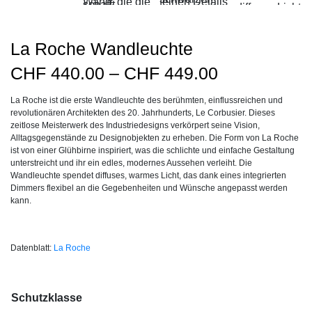
La Roche Wandleuchte
Preisspanne
CHF
440.00
–
CHF
449.00
CHF440.00
La Roche ist die erste Wandleuchte des berühmten, einflussreichen und
bis
revolutionären Architekten des 20. Jahrhunderts, Le Corbusier. Dieses
CHF449.00
zeitlose Meisterwerk des Industriedesigns verkörpert seine Vision,
Alltagsgegenstände zu Designobjekten zu erheben. Die Form von La Roche
ist von einer Glühbirne inspiriert, was die schlichte und einfache Gestaltung
unterstreicht und ihr ein edles, modernes Aussehen verleiht. Die
Wandleuchte spendet diffuses, warmes Licht, das dank eines integrierten
Dimmers flexibel an die Gegebenheiten und Wünsche angepasst werden
kann.
Datenblatt:
La Roche
Schutzklasse