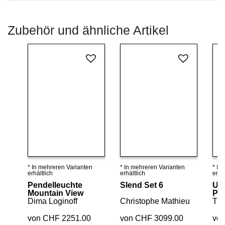
Zubehör und ähnliche Artikel
* In mehreren Varianten
* In mehreren Varianten
* In
Details ansehen
Details ansehen
erhältlich
erhältlich
erhäl
Pendelleuchte
Slend Set 6
U-
Mountain View
Pe
Dima Loginoff
Christophe Mathieu
Tim
von CHF 2251.00
von CHF 3099.00
vo