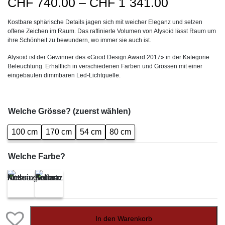
Preisspan
CHF
740.00
–
CHF
1`341.00
CHF740.0
Kostbare sphärische Details jagen sich mit weicher Eleganz und setzen
bis
offene Zeichen im Raum. Das raffinierte Volumen von Alysoid lässt Raum um
CHF1`341
ihre Schönheit zu bewundern, wo immer sie auch ist.
Alysoid ist der Gewinner des «Good Design Award 2017» in der Kategorie
Beleuchtung. Erhältlich in verschiedenen Farben und Grössen mit einer
eingebauten dimmbaren Led-Lichtquelle.
Welche Grösse? (zuerst wählen)
100 cm
170 cm
54 cm
80 cm
Welche Farbe?
In den Warenkorb