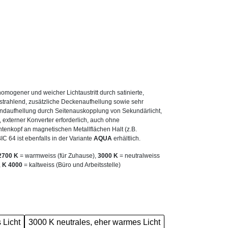
mogener und weicher Lichtaustritt durch satinierte,
bstrahlend, zusätzliche Deckenaufhellung sowie sehr
daufhellung durch Seitenauskopplung von Sekundärlicht,
externer Konverter erforderlich, auch ohne
htenkopf an magnetischen Metallflächen Halt (z.B.
 64 ist ebenfalls in der Variante
AQUA
erhältlich.
2700 K
= warmweiss (für Zuhause),
3000 K
= neutralweiss
,
K 4000
= kaltweiss (Büro und Arbeitsstelle)
 Licht
3000 K neutrales, eher warmes Licht