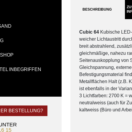
ZU
BESCHREIBUNG
IN
SAND
Cubic 64
Kubische LED-
weicher Lichtaustritt durc
NG
breit abstrahlend, zusät
gleichmäßige, nahezu r
-SHOP
Seitenauskopplung von S
Gleichspannung, externer
TEL INBEGRIFFEN
Befestigungsmaterial fin
Metallflächen Halt (z.B.
ist ebenfalls in der Varia
3 Lichtfarben: 2700 K = 
neutralweiss (auch für Z
kaltweiss (Büro und Arbei
RER BESTELLUNG?
 UNTER
16 15