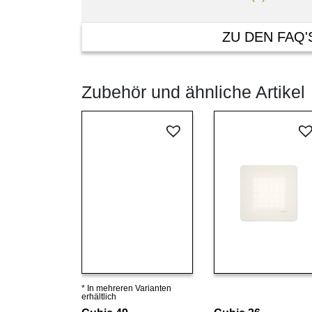
ZU DEN FAQ'
Zubehör und ähnliche Artikel
* In mehreren Varianten
Details ansehen
Details ansehen
erhältlich