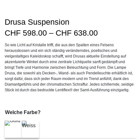
Drusa Suspension
Preisspanne
CHF
598.00
–
CHF
638.00
CHF598.00
So wie Licht auf Kristalle trifft, die aus den Spalten eines Felsens
bis
herausstossen und ein sich ständig veränderndes, poetisches und
CHF638.00
vielgestaltiges Kaleidoskop schafft, wird Drusas aktuelle Einstellung auf
akzentuierte Winkel durch eine zentrale Lichtquelle sanft gedämpft und
bringt Tiefe und Harmonie zwischen Beleuchtung und Form. Die Lampe
Drusa, die sowohl als Decken-, Wand- als auch Pendelleuchte erhältlich ist,
sorgt dafür, dass sich jeder Raum modern und im Trend anfühlt, dank des
Diamantgefühls und der chromatischen Schraffur. Jedes schillernde, seidige
Stück ist durch das bedruckte Lentiflex® der Samt-Ausführung einzigartig.
Welche Farbe?