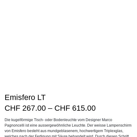
Emisfero LT
Preisspanne
CHF
267.00
–
CHF
615.00
CHF267.00
Die kugelförmige Tisch- oder Bodenleuchte vom Designer Marco
bis
Pagnoncelli ist eine aussergewöhnliche Leuchte. Der weisse Lampenschirm
CHF615.00
von Emisfero besteht aus mundgeblasenem, hochwertigem Triplexglas,
welches nach der Fertigung mit Säure behandelt wird. Durch diesen Schritt