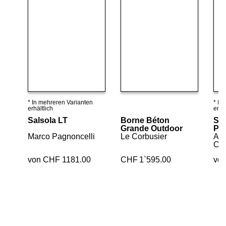
* In mehreren Varianten
* In
Details ansehen
Details ansehen
erhältlich
erhäl
Salsola LT
Borne Béton
Ste
Grande Outdoor
P/0
Marco Pagnoncelli
Le Corbusier
Ale
Ca
von CHF 1181.00
CHF
1`595.00
vo