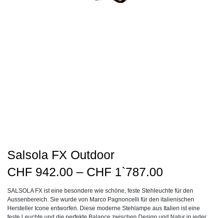
Salsola FX Outdoor
Preisspan
CHF
942.00
–
CHF
1`787.00
CHF942.0
SALSOLA FX ist eine besondere wie schöne, feste Stehleuchte für den
bis
Aussenbereich. Sie wurde von Marco Pagnoncelli für den italienischen
CHF1`787
Hersteller Icone entworfen. Diese moderne Stehlampe aus Italien ist eine
feste Leuchte und die perfekte Balance zwischen Design und Natur in jeder