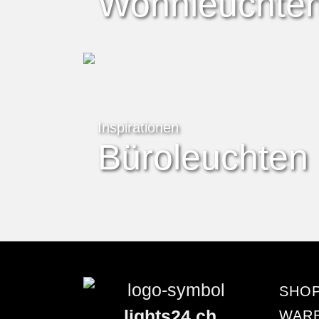
Wohnleuchte
Inspirationen
Büroleuchten
SHO
lights24.ch
WAR