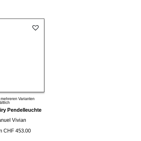
n mehreren Varianten
Details ansehen
ältlich
iry Pendelleuchte
nuel Vivian
n CHF 453.00