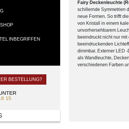
Fairy Deckenleuchte (
schillernde Symmetrien 
NG
neue Formen. So trifft di
von Kristall in einem ka
-SHOP
unvorhersehbarem Leuch
beeindruckt nicht nur mi
TEL INBEGRIFFEN
beeindruckenden Lichteff
dimmbar. Externer LED -Dr
als Wandleuchte, Decken
verschiedenen Farben und
RER BESTELLUNG?
 UNTER
16 15
S