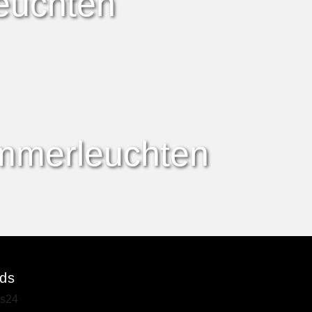
euchten
immerleuchten
ds