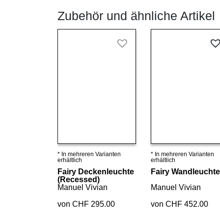
Zubehör und ähnliche Artikel
* In mehreren Varianten
* In mehreren Varianten
Details ansehen
Details ansehen
erhältlich
erhältlich
Fairy Deckenleuchte
Fairy Wandleuchte
(Recessed)
Manuel Vivian
Manuel Vivian
von CHF 295.00
von CHF 452.00