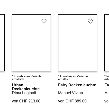
* In mehreren Varianten
* In mehreren Varianten
* I
Details ansehen
Details ansehen
erhältlich
erhältlich
erh
Urban
Fairy Deckenleuchte
Fa
Deckenleuchte
Dima Loginoff
Manuel Vivian
Ma
von CHF 213.00
von CHF 389.00
vo