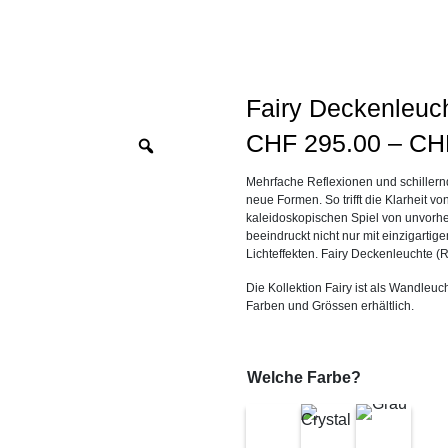
Fairy Deckenleuc
CHF
295.00
–
CH
Zoom
Mehrfache Reflexionen und schiller
neue Formen. So trifft die Klarheit vo
kaleidoskopischen Spiel von unvor
beeindruckt nicht nur mit einzigart
Lichteffekten. Fairy Deckenleuchte (
Die Kollektion Fairy ist als Wandle
Farben und Grössen erhältlich.
Welche Farbe?