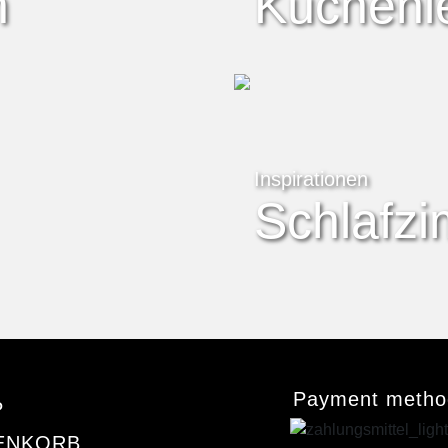
n
Küchenl
Inspirationen
Schlafz
Payment metho
P
ENKORB