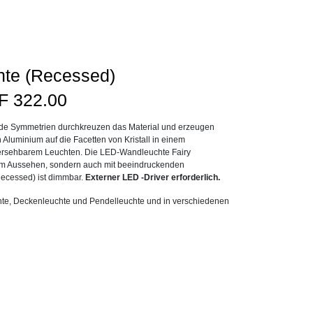
hte (Recessed)
Preisspanne:
F
322.00
CHF295.00
nde Symmetrien durchkreuzen das Material und erzeugen
bis
n Aluminium auf die Facetten von Kristall in einem
CHF322.00
hersehbarem Leuchten. Die LED-Wandleuchte Fairy
igem Aussehen, sondern auch mit beeindruckenden
Recessed) ist dimmbar.
Externer LED -Driver erforderlich.
uchte, Deckenleuchte und Pendelleuchte und in verschiedenen