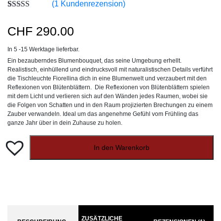
(
1
Kundenrezension)
Bewertet mit
1
5.00
von 5,
CHF
290.00
basierend auf
Kundenbewertung
In 5 -15 Werktage lieferbar.
Ein bezauberndes Blumenbouquet, das seine Umgebung erhellt.
Realistisch, einhüllend und eindrucksvoll mit naturalistischen Details verführt
die Tischleuchte Fiorellina dich in eine Blumenwelt und verzaubert mit den
Reflexionen von Blütenblättern. Die Reflexionen von Blütenblättern spielen
mit dem Licht und verlieren sich auf den Wänden jedes Raumen, wobei sie
die Folgen von Schatten und in den Raum projizierten Brechungen zu einem
Zauber verwandeln. Ideal um das angenehme Gefühl vom Frühling das
ganze Jahr über in dein Zuhause zu holen.
In den Warenkorb
ZUSÄTZLICHE