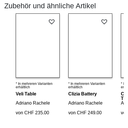
Zubehör und ähnliche Artikel
* In mehreren Varianten
* In mehreren Varianten
* In
Details ansehen
Details ansehen
erhältlich
erhältlich
erhäl
Veli Table
Clizia Battery
Cli
Tis
Adriano Rachele
Adriano Rachele
Adr
von CHF 235.00
von CHF 249.00
vo