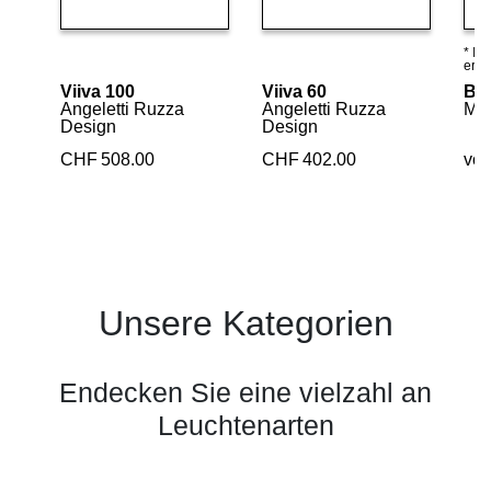
* In
Details ansehen
Details ansehen
erhäl
Viiva 100
Viiva 60
Bo
Angeletti Ruzza
Angeletti Ruzza
Mar
Design
Design
CHF
508.00
CHF
402.00
vo
Unsere Kategorien
Endecken Sie eine vielzahl an
Leuchtenarten