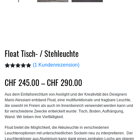
Float Tisch- / Stehleuchte
(
1
Kundenrezension)
Bewertet mit
1
5.00
von 5,
Preisspanne:
CHF
245.00
–
CHF
290.00
basierend
CHF245.00
auf
Kundenbewertung
Aus dem Einfallsreichtum von Axolight und der Kreativität des Designers
bis
Mario Alessiani entstand Float, eine multifunktionale und tragbare Leuchte,
CHF290.00
die sowohl im Freien als auch im Innenbereich verwendet werden kann und
für verschiedene Zwecke entwickelt wurde: Tisch, Boden, Aufhängung,
Wand. Wir lieben ihre Vielfältigkeit.
Float bietet die Möglichkeit, die Akkuleuchte in verschiedenen
Leuchtenoptionen mit unterschiedlichen Sockeln neu zu interpretieren. Der
Leuchtenkörper aus Aluminium kann dank eines zentralen Lochs am oberen