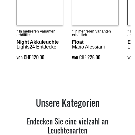
* In mehreren Varianten
* In mehreren Varianten
* In
Details ansehen
Details ansehen
erhältlich
erhältlich
erhäl
Night Akkuleuchte
Float
Em
Lights24 Entdecker
Mario Alessiani
Lig
von CHF 120.00
von CHF 226.00
von
Unsere Kategorien
Endecken Sie eine vielzahl an
Leuchtenarten