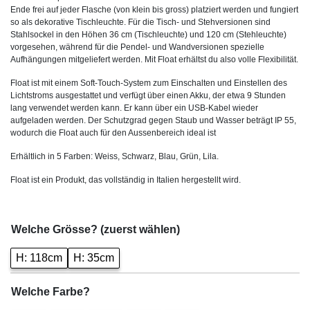
Ende frei auf jeder Flasche (von klein bis gross) platziert werden und fungiert
so als dekorative Tischleuchte. Für die Tisch- und Stehversionen sind
Stahlsockel in den Höhen 36 ​​cm (Tischleuchte) und 120 cm (Stehleuchte)
vorgesehen, während für die Pendel- und Wandversionen spezielle
Aufhängungen mitgeliefert werden. Mit Float erhältst du also volle Flexibilität.
Float ist mit einem Soft-Touch-System zum Einschalten und Einstellen des
Lichtstroms ausgestattet und verfügt über einen Akku, der etwa 9 Stunden
lang verwendet werden kann. Er kann über ein USB-Kabel wieder
aufgeladen werden. Der Schutzgrad gegen Staub und Wasser beträgt IP 55,
wodurch die Float auch für den Aussenbereich ideal ist
Erhältlich in 5 Farben: Weiss, Schwarz, Blau, Grün, Lila.
Float ist ein Produkt, das vollständig in Italien hergestellt wird.
Welche Grösse? (zuerst wählen)
H: 118cm
H: 35cm
Welche Farbe?