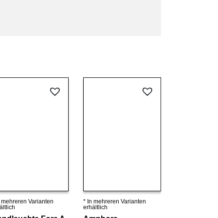
n mehreren Varianten
* In mehreren Varianten
Details ansehen
Details ansehen
ältlich
erhältlich