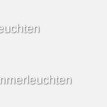
euchten
immerleuchten