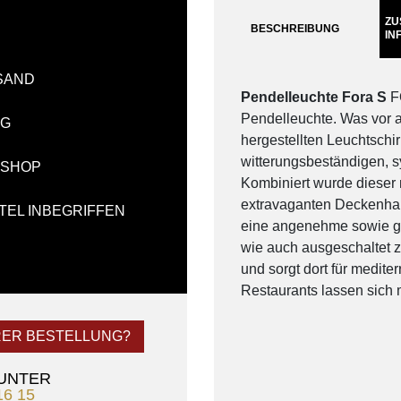
ZU
BESCHREIBUNG
IN
SAND
Pendelleuchte Fora S
FO
Pendelleuchte. Was vor a
NG
hergestellten Leuchtschir
witterungsbeständigen, s
-SHOP
Kombiniert wurde dieser 
extravaganten Deckenhalt
TEL INBEGRIFFEN
eine angenehme sowie gl
wie auch ausgeschaltet 
und sorgt dort für medite
Restaurants lassen sich 
RER BESTELLUNG?
 UNTER
16 15