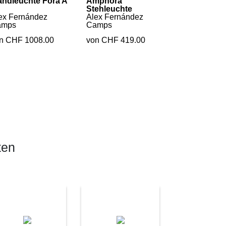
ndleuchte Fora A
Amphora
Stehleuchte
ex Fernández
Alex Fernández
amps
Camps
n CHF 1008.00
von CHF 419.00
ten