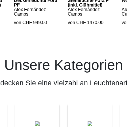
a
Deckenleuchte Fora
Stehleuchte Fora P
Wa
)
PF
(inkl. Glühmittel)
Alex Fernández
Alex Fernández
Al
Camps
Camps
C
von CHF 949.00
von CHF 1470.00
vo
Unsere Kategorien
decken Sie eine vielzahl an Leuchtenar