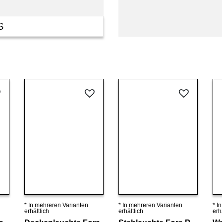
S
* In mehreren Varianten
* In mehreren Varianten
* I
Details ansehen
Details ansehen
erhältlich
erhältlich
erh