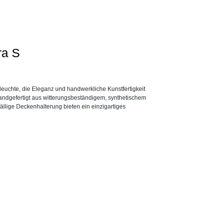
ra S
leuchte, die Eleganz und handwerkliche Kunstfertigkeit
 handgefertigt aus witterungsbeständigem, synthetischem
fällige Deckenhalterung bieten ein einzigartiges