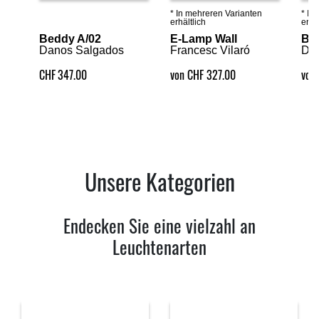
* In mehreren Varianten
* In
Details ansehen
Details ansehen
erhältlich
erhäl
Beddy A/02
E-Lamp Wall
Be
Danos Salgados
Francesc Vilaró
Da
CHF
347.00
von CHF 327.00
von
Unsere Kategorien
Endecken Sie eine vielzahl an
Leuchtenarten