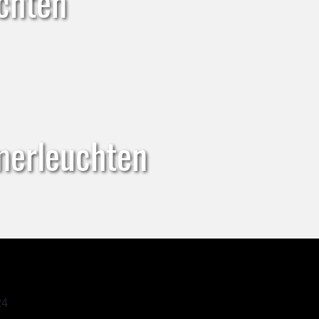
chten
merleuchten