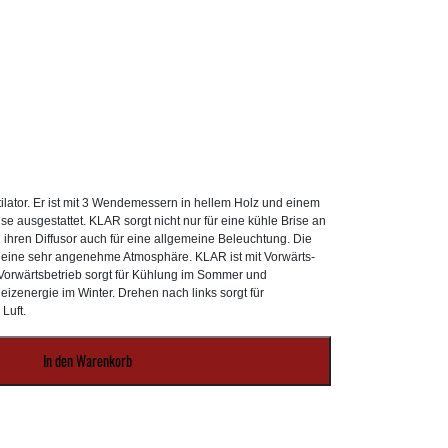
ilator. Er ist mit 3 Wendemessern in hellem Holz und einem
ausgestattet. KLAR sorgt nicht nur für eine kühle Brise an
hren Diffusor auch für eine allgemeine Beleuchtung. Die
eine sehr angenehme Atmosphäre. KLAR ist mit Vorwärts-
 Vorwärtsbetrieb sorgt für Kühlung im Sommer und
eizenergie im Winter. Drehen nach links sorgt für
Luft.
In den Warenkorb