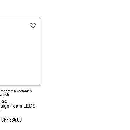
n mehreren Varianten
Details ansehen
ältlich
loc
sign-Team LEDS-
4
n CHF 335.00