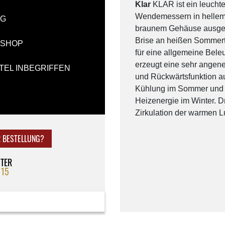
Klar
KLAR ist ein leuchten
Wendemessern in hellem
NG
braunem Gehäuse ausgesta
Brise an heißen Sommert
-SHOP
für eine allgemeine Bel
erzeugt eine sehr angen
TEL INBEGRIFFEN
und Rückwärtsfunktion aus
Kühlung im Sommer und R
Heizenergie im Winter. D
Zirkulation der warmen Lu
R BESTELLUNG?
NTER
 15