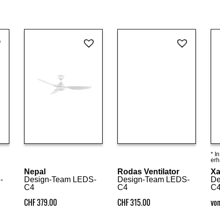
* I
Details ansehen
Details ansehen
erh
Nepal
Rodas Ventilator
Xa
-
Design-Team LEDS-
Design-Team LEDS-
De
C4
C4
C
CHF
379.00
CHF
315.00
vo