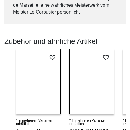
de Marseille, eine wahrliches Meisterwerk vom
Meister Le Corbusier persönlich.
Zubehör und ähnliche Artikel
* In mehreren Varianten
* In mehreren Varianten
* In
Details ansehen
Details ansehen
erhältlich
erhältlich
erhäl