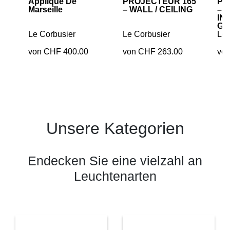
Applique De
PROJECTEUR 165
PR
Marseille
– WALL / CEILING
– 
IND
Glü
Le Corbusier
Le Corbusier
Le 
von CHF 400.00
von CHF 263.00
vo
Unsere Kategorien
Endecken Sie eine vielzahl an
Leuchtenarten