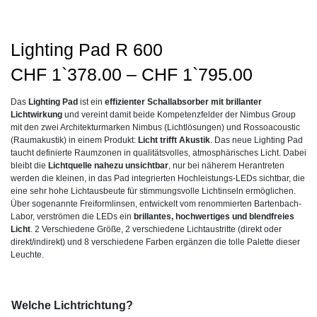
Lighting Pad R 600
Preissp
CHF
1`378.00
–
CHF
1`795.00
CHF1`3
Das
Lighting Pad
ist ein
effizienter Schallabsorber mit brillanter
bis
Lichtwirkung
und vereint damit beide Kompetenzfelder der Nimbus Group
CHF1`7
mit den zwei Architekturmarken Nimbus (Lichtlösungen) und Rossoacoustic
(Raumakustik) in einem Produkt:
Licht trifft Akustik
. Das neue Lighting Pad
taucht definierte Raumzonen in qualitätsvolles, atmosphärisches Licht. Dabei
bleibt die
Lichtquelle nahezu unsichtbar
, nur bei näherem Herantreten
werden die kleinen, in das Pad integrierten Hochleistungs-LEDs sichtbar, die
eine sehr hohe Lichtausbeute für stimmungsvolle Lichtinseln ermöglichen.
Über sogenannte Freiformlinsen, entwickelt vom renommierten Bartenbach-
Labor, verströmen die LEDs ein
brillantes, hochwertiges und blendfreies
Licht
. 2 Verschiedene Größe, 2 verschiedene Lichtaustritte (direkt oder
direkt/indirekt) und 8 verschiedene Farben ergänzen die tolle Palette dieser
Leuchte.
Welche Lichtrichtung?