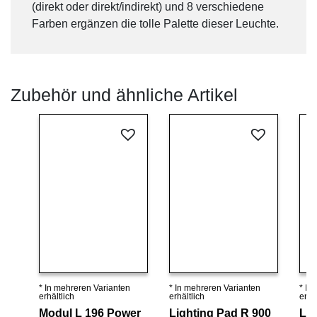
(direkt oder direkt/indirekt) und 8 verschiedene
Farben ergänzen die tolle Palette dieser Leuchte.
Zubehör und ähnliche Artikel
* In mehreren Varianten
* In mehreren Varianten
* In
Details ansehen
Details ansehen
erhältlich
erhältlich
erhäl
Modul L 196 Power
Lighting Pad R 900
Lig