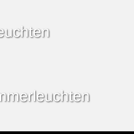
euchten
immerleuchten