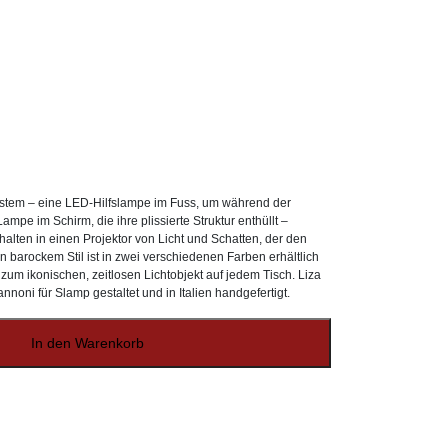
stem – eine LED-Hilfslampe im Fuss, um während der
pe im Schirm, die ihre plissierte Struktur enthüllt –
halten in einen Projektor von Licht und Schatten, der den
 barockem Stil ist in zwei verschiedenen Farben erhältlich
zum ikonischen, zeitlosen Lichtobjekt auf jedem Tisch. Liza
noni für Slamp gestaltet und in Italien handgefertigt.
In den Warenkorb