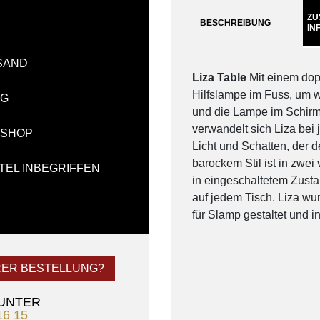
ZU
BESCHREIBUNG
IN
SAND
Liza Table
Mit einem dop
Hilfslampe im Fuss, um 
NG
und die Lampe im Schirm, d
verwandelt sich Liza bei
-SHOP
Licht und Schatten, der 
barockem Stil ist in zwei
TEL INBEGRIFFEN
in eingeschaltetem Zusta
auf jedem Tisch. Liza wu
für Slamp gestaltet und in
RER BESTELLUNG?
 UNTER
16 15