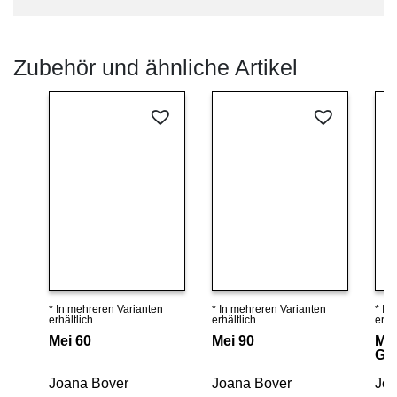
Zubehör und ähnliche Artikel
* In mehreren Varianten
* In mehreren Varianten
* In
Details ansehen
Details ansehen
erhältlich
erhältlich
erhäl
Mei 60
Mei 90
Mei
Glü
Joana Bover
Joana Bover
Joa