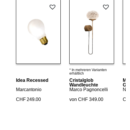
* In mehreren Varianten
Details ansehen
Details ansehen
erhältlich
Idea Recessed
Cristalglob
Mag
Wandleuchte
Glü
Marcantonio
Marco Pagnoncelli
Ne
CHF
249.00
von CHF 349.00
CH