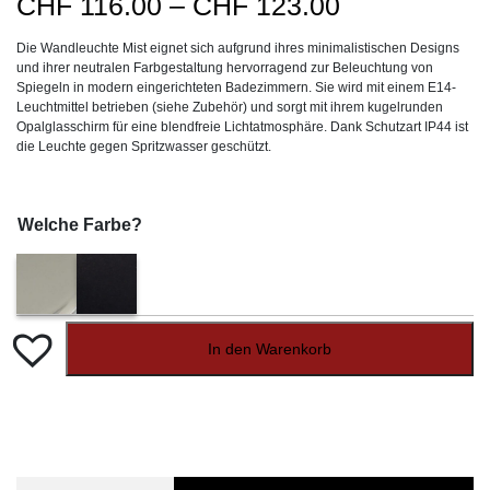
Preisspanne
CHF
116.00
–
CHF
123.00
CHF116.00
Die Wandleuchte Mist eignet sich aufgrund ihres minimalistischen Designs
bis
und ihrer neutralen Farbgestaltung hervorragend zur Beleuchtung von
CHF123.00
Spiegeln in modern eingerichteten Badezimmern. Sie wird mit einem E14-
Leuchtmittel betrieben (siehe Zubehör) und sorgt mit ihrem kugelrunden
Opalglasschirm für eine blendfreie Lichtatmosphäre. Dank Schutzart IP44 ist
die Leuchte gegen Spritzwasser geschützt.
Welche Farbe?
In den Warenkorb