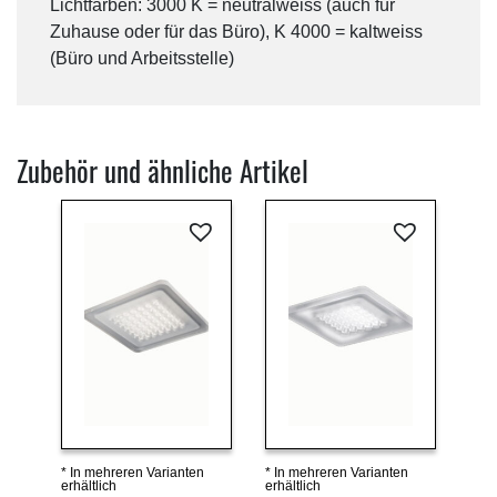
Lichtfarben: 3000 K = neutralweiss (auch für
Zuhause oder für das Büro), K 4000 = kaltweiss
(Büro und Arbeitsstelle)
Zubehör und ähnliche Artikel
* In mehreren Varianten
* In mehreren Varianten
Details ansehen
Details ansehen
erhältlich
erhältlich