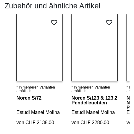
Zubehör und ähnliche Artikel
* In mehreren Varianten
* In mehreren Varianten
* In
Details ansehen
Details ansehen
erhältlich
erhältlich
erhäl
Noren S/72
Noren S/123 & 123.2
No
Pendelleuchten
Nor
Pe
Estudi Manel Molina
Estudi Manel Molina
Est
von CHF 2138.00
von CHF 2280.00
vo