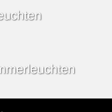
euchten
immerleuchten