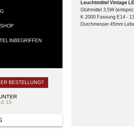
Leuchtmittel Vintage L
Glühmittel 3,5W (entspric
NG
K 2000 Fassung E14 - 
Durchmesser 45mm Leben
-SHOP
TEL INBEGRIFFEN
RER BESTELLUNG?
 UNTER
16 15
S