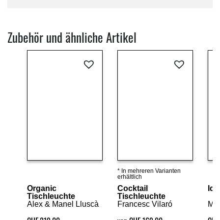
Zubehör und ähnliche Artikel
* In mehreren Varianten
Details ansehen
Details ansehen
erhältlich
Organic
Cocktail
Ide
Tischleuchte
Tischleuchte
Alex & Manel Lluscà
Francesc Vilaró
Mar