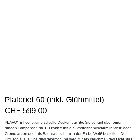
Plafonet 60 (inkl. Glühmittel)
CHF
599.00
PLAFONET 60 ist eine stilvolle Deckenleuchte. Sie verfügt über einen
runden Lampenschirm. Du kannst ihn als Streifenbandschirm in Weiß oder
Cremefarben oder als Baumwollschirm in der Farbe Weiß bestellen. Der
Diffusor ist aus Opalglas gefertigt und sorgt für ein gleichmäßiges Licht, das