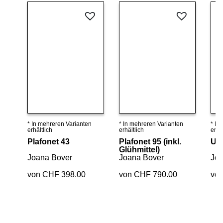
* In mehreren Varianten
* In mehreren Varianten
* In
Details ansehen
Details ansehen
erhältlich
erhältlich
erhäl
Plafonet 43
Plafonet 95 (inkl.
Ur
Glühmittel)
Joana Bover
Joana Bover
Joa
von CHF 398.00
von CHF 790.00
vo