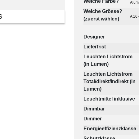
Welche Farbe?
Alum
Welche Grösse?
S
A 16 
(zuerst wählen)
Designer
Lieferfrist
Leuchten Lichtstrom
(in Lumen)
Leuchten Lichtstrom
Total/direkt/indirekt (in
Lumen)
Leuchtmittel inklusive
Dimmbar
Dimmer
Energieeffizienzklasse
Schutzklasse