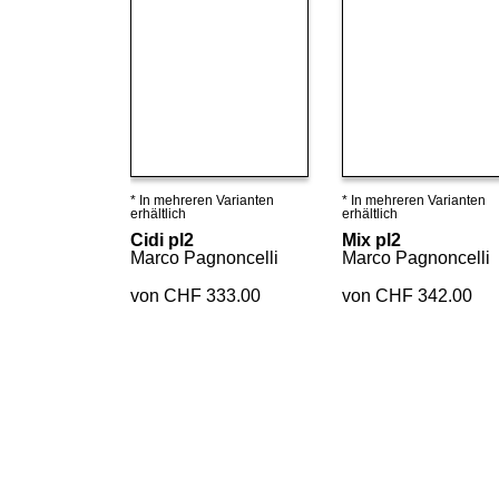
* In mehreren Varianten
* In mehreren Varianten
Details ansehen
Details ansehen
erhältlich
erhältlich
Cidi pl2
Mix pl2
Marco Pagnoncelli
Marco Pagnoncelli
von CHF 333.00
von CHF 342.00