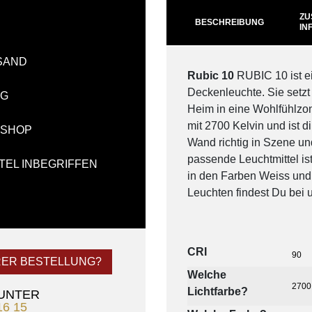
ZU
BESCHREIBUNG
IN
SAND
Rubic 10
RUBIC 10 ist e
Deckenleuchte. Sie setzt
NG
Heim in eine Wohlfühlzo
mit 2700 Kelvin und ist 
-SHOP
Wand richtig in Szene und
passende Leuchtmittel ist
TEL INBEGRIFFEN
in den Farben Weiss und 
Leuchten findest Du bei 
CRI
90
RER BESTELLUNG?
Welche
2700
Lichtfarbe?
 UNTER
16 15