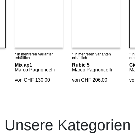
* In mehreren Varianten
* In mehreren Varianten
* I
Details ansehen
Details ansehen
erhältlich
erhältlich
erh
Mix ap1
Rubic 5
Ci
Marco Pagnoncelli
Marco Pagnoncelli
Ma
von CHF 130.00
von CHF 206.00
vo
Unsere Kategorien