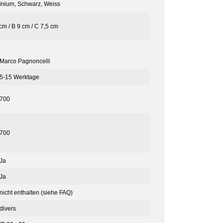
inium
,
Schwarz
,
Weiss
cm / B 9 cm / C 7,5 cm
Marco Pagnoncelli
5-15 Werktage
700
700
Ja
Ja
nicht enthalten (siehe FAQ)
divers