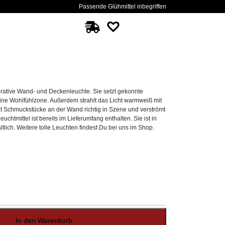
Passende Glühmittel inbegriffen
rative Wand- und Deckenleuchte. Sie setzt gekonnte
eine Wohlfühlzone. Außerdem strahlt das Licht warmweiß mit
zt Schmuckstücke an der Wand richtig in Szene und verströmt
uchtmittel ist bereits im Lieferumfang enthalten. Sie ist in
ich. Weitere tolle Leuchten findest Du bei uns im Shop.
In den Warenkorb