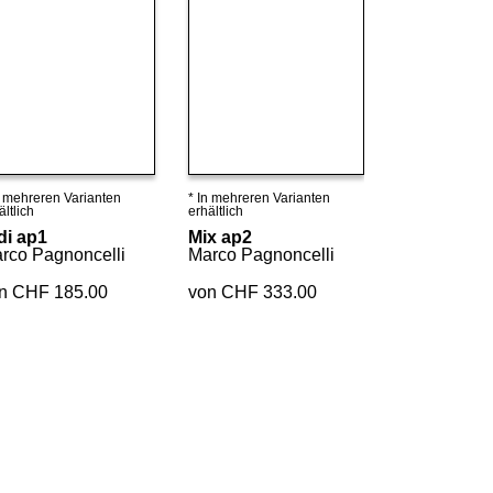
n mehreren Varianten
* In mehreren Varianten
Details ansehen
Details ansehen
ältlich
erhältlich
di ap1
Mix ap2
rco Pagnoncelli
Marco Pagnoncelli
n CHF 185.00
von CHF 333.00