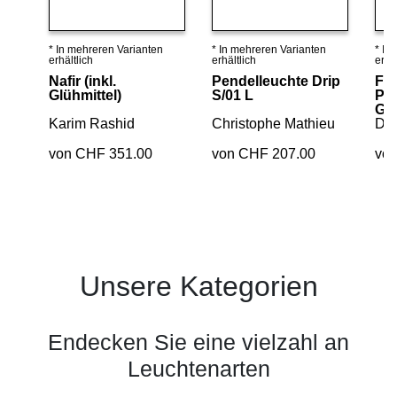
* In mehreren Varianten
* In mehreren Varianten
* In
Details ansehen
Details ansehen
erhältlich
erhältlich
erhäl
Nafir (inkl.
Pendelleuchte Drip
Fe
Glühmittel)
S/01 L
Pen
Glü
Karim Rashid
Christophe Mathieu
Dim
von CHF 351.00
von CHF 207.00
vo
Unsere Kategorien
Endecken Sie eine vielzahl an
Leuchtenarten