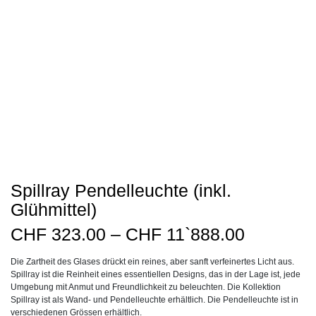
Spillray Pendelleuchte (inkl.
Glühmittel)
Preisspa
CHF
323.00
–
CHF
11`888.00
CHF323.
Die Zartheit des Glases drückt ein reines, aber sanft verfeinertes Licht aus.
bis
Spillray ist die Reinheit eines essentiellen Designs, das in der Lage ist, jede
CHF11`8
Umgebung mit Anmut und Freundlichkeit zu beleuchten. Die Kollektion
Spillray ist als Wand- und Pendelleuchte erhältlich. Die Pendelleuchte ist in
verschiedenen Grössen erhältlich.