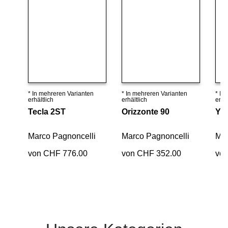
* In mehreren Varianten
* In mehreren Varianten
* In
Details ansehen
Details ansehen
erhältlich
erhältlich
erhäl
Tecla 2ST
Orizzonte 90
Yps
Marco Pagnoncelli
Marco Pagnoncelli
Mar
von CHF 776.00
von CHF 352.00
vo