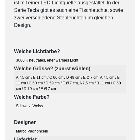
ist mit einer LED Lichtquelle ausgestattet. In der
Serie Tecla gibt es auch eine Tischleuchte, sowie
zwei verschiedene Stehleuchten im gleichen
Design.
Welche Lichtfarbe?
3000 K neutrales, eher warmes Licht
Welche Grösse? (zuerst wählen)
A 7,5 cm / B 11 cm / C 60 cm / D 49 cm / E Ø 7 cm
,
A 7,5 cm / B
11 cm / C 60 cm / D 59 cm / E Ø 7 cm
,
A 7,5 cm / B 11 cm / C 60
cm / D 79 cm / E Ø 7 cm
Welche Farbe?
Schwarz
,
Weiss
Designer
Marco Pagnoncelli
Lieferfrist