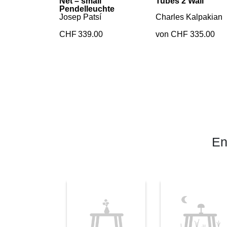
Net – small
Tubes 2 Wall
Pendelleuchte
Josep Patsí
Charles Kalpakian
CHF
339.00
von CHF 335.00
En