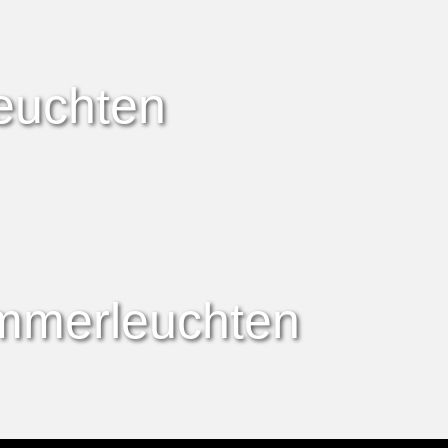
euchten
immerleuchten