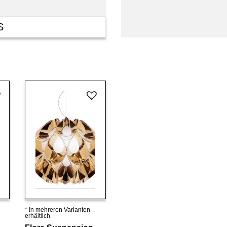
S
* In mehreren Varianten
Details ansehen
erhältlich