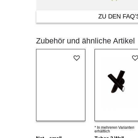
ZU DEN FAQ'
Zubehör und ähnliche Artikel
* In mehreren Varianten
Details ansehen
Details ansehen
erhältlich