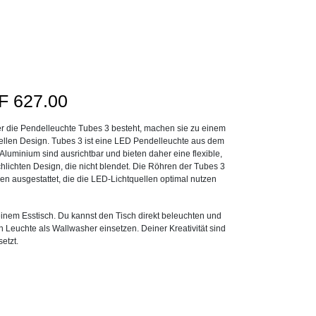
Preisspanne:
F
627.00
CHF563.00
r die Pendelleuchte Tubes 3 besteht, machen sie zu einem
bis
iellen Design. Tubes 3 ist eine LED Pendelleuchte aus dem
CHF627.00
luminium sind ausrichtbar und bieten daher eine flexible,
hlichten Design, die nicht blendet. Die Röhren der Tubes 3
den ausgestattet, die die LED-Lichtquellen optimal nutzen
einem Esstisch. Du kannst den Tisch direkt beleuchten und
 Leuchte als Wallwasher einsetzen. Deiner Kreativität sind
etzt.