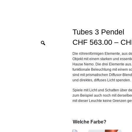
Tubes 3 Pendel
CHF
563.00
–
CH
Zoom
Die röhrenförmigen Elemente, aus de
Objekt mit einem starken und essent
Hause Nemo. Die drei Elemente aus A
funktionale Beleuchtung mit einem sc
sind mit prismatischen Diffusor-Blen
und direktes, diffuses Licht spenden.
Spiele mit Licht und Schatten über d
zum Beispiel auch noch mit derselben
mit dieser Leuchte keine Grenzen ges
Welche Farbe?