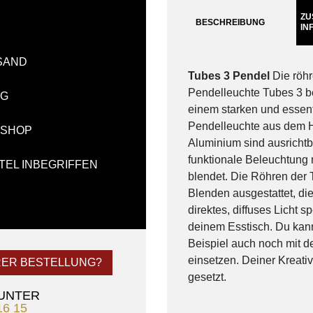
ZU
BESCHREIBUNG
IN
SAND
Tubes 3 Pendel
Die röhr
Pendelleuchte Tubes 3 be
NG
einem starken und essent
Pendelleuchte aus dem 
-SHOP
Aluminium sind ausrichtba
funktionale Beleuchtung 
TEL INBEGRIFFEN
blendet. Die Röhren der T
Blenden ausgestattet, di
direktes, diffuses Licht 
deinem Esstisch. Du kann
Beispiel auch noch mit d
einsetzen. Deiner Kreativ
RER BESTELLUNG?
gesetzt.
 UNTER
16 15