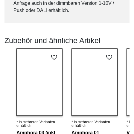
Anfrage auch in der dimmbaren Version 1-10V /
Push oder DALI erhältlich.
Zubehör und ähnliche Artikel
* In mehreren Varianten
* In mehreren Varianten
* In
Details ansehen
Details ansehen
erhältlich
erhältlich
erhäl
Amphora 03 (inkl.
Amphora 01
Ve