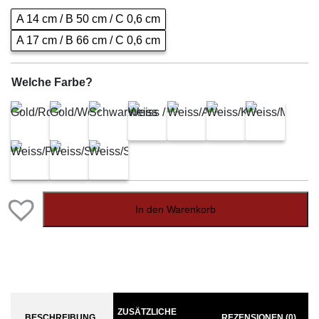
A 14 cm / B 50 cm / C 0,6 cm
A 17 cm / B 66 cm / C 0,6 cm
Welche Farbe?
In den Warenkorb
ZUSÄTZLICHE
BESCHREIBUNG
REZENSIONEN (0)