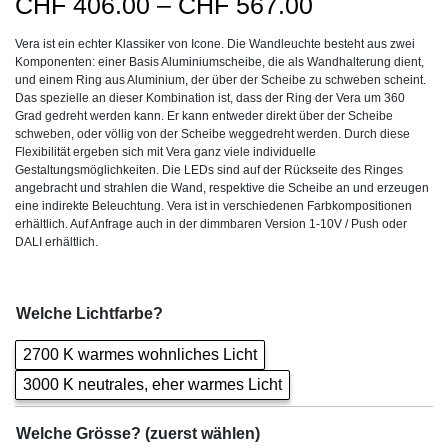
Preisspanne
CHF
406.00
–
CHF
567.00
CHF406.00
Vera ist ein echter Klassiker von Icone. Die Wandleuchte besteht aus zwei
bis
Komponenten: einer Basis Aluminiumscheibe, die als Wandhalterung dient,
CHF567.00
und einem Ring aus Aluminium, der über der Scheibe zu schweben scheint.
Das spezielle an dieser Kombination ist, dass der Ring der Vera um 360
Grad gedreht werden kann. Er kann entweder direkt über der Scheibe
schweben, oder völlig von der Scheibe weggedreht werden. Durch diese
Flexibilität ergeben sich mit Vera ganz viele individuelle
Gestaltungsmöglichkeiten. Die LEDs sind auf der Rückseite des Ringes
angebracht und strahlen die Wand, respektive die Scheibe an und erzeugen
eine indirekte Beleuchtung. Vera ist in verschiedenen Farbkompositionen
erhältlich. Auf Anfrage auch in der dimmbaren Version 1-10V / Push oder
DALI erhältlich.
Welche Lichtfarbe?
2700 K warmes wohnliches Licht
3000 K neutrales, eher warmes Licht
Welche Grösse? (zuerst wählen)