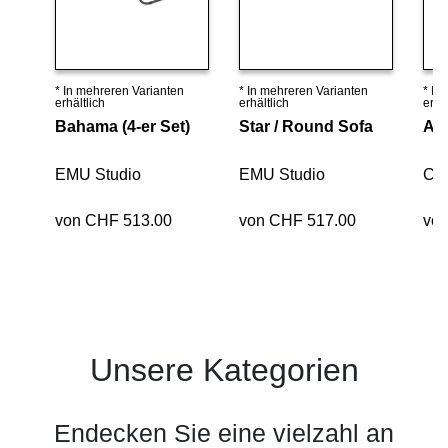
* In mehreren Varianten
* In mehreren Varianten
* In
Details ansehen
Details ansehen
erhältlich
erhältlich
erhäl
Bahama (4-er Set)
Star / Round Sofa
Arc
EMU Studio
EMU Studio
Chi
von CHF 513.00
von CHF 517.00
vo
Unsere Kategorien
Endecken Sie eine vielzahl an