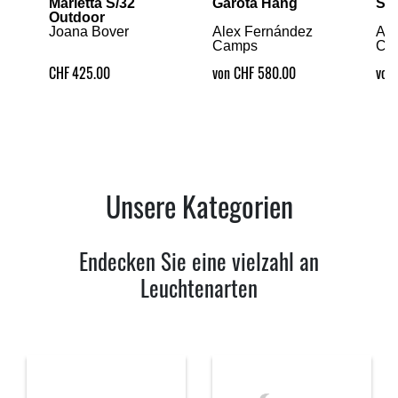
Marietta S/32
Garota Hang
S
Outdoor
Joana Bover
Alex Fernández
Ale
Camps
Ca
CHF
425.00
von CHF 580.00
von
Unsere Kategorien
Endecken Sie eine vielzahl an
Leuchtenarten