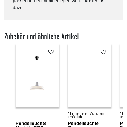
passende Leuchtmittel legen wir dir kostenlos
dazu.
Zubehör und ähnliche Artikel
* In mehreren Varianten
* In
Details ansehen
Details ansehen
erhältlich
erhäl
Pendelleuchte
Pendelleuchte
Pen