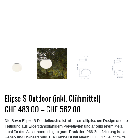
Elipse S Outdoor (inkl. Glühmittel)
Preisspanne:
CHF
483.00
–
CHF
562.00
CHF483.00
Die Bover Elipse S Pendelleuchte ist mit ihrem elliptischen Design und der
bis
Fertigung aus widerstandsfähigem Polyethylen und anodisiertem Metall
CHF562.00
ideal für den Aussenbereich geeignet. Dank der IP66-Zertifizierung ist sie
wetter- und UV-beständig. Die Lampe ist mit einem LED E27 Leuchtmittel