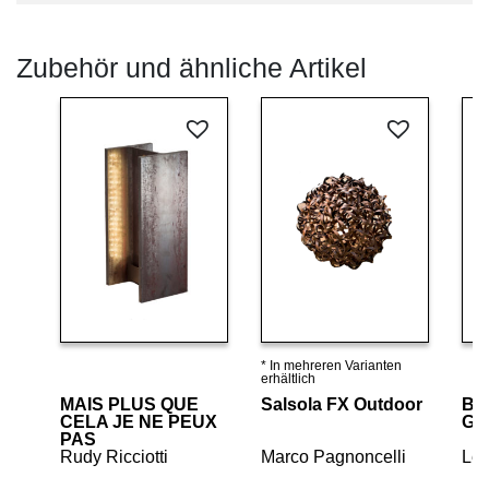
Zubehör und ähnliche Artikel
* In mehreren Varianten
Details ansehen
Details ansehen
erhältlich
MAIS PLUS QUE
Salsola FX Outdoor
Bo
CELA JE NE PEUX
Gr
PAS
Rudy Ricciotti
Marco Pagnoncelli
Le 