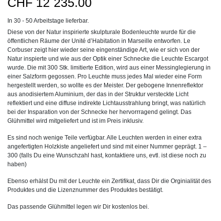
CHF
12`235.00
In 30 - 50 Arbeitstage lieferbar.
Diese von der Natur inspirierte skulpturale Bodenleuchte wurde für die
öffentlichen Räume der Unité d’Habitation in Marseille entworfen. Le
Corbuser zeigt hier wieder seine eingenständige Art, wie er sich von der
Natur inspierte und wie aus der Optik einer Schnecke die Leuchte Escargot
wurde. Die mit 300 Stk. limitierte Edition, wird aus einer Messinglegierung in
einer Salzform gegossen. Pro Leuchte muss jedes Mal wieder eine Form
hergestellt werden, so wollte es der Meister. Der gebogene Innenreflektor
aus anodisiertem Aluminium, der das in der Struktur versteckte Licht
reflektiert und eine diffuse indirekte Lichtausstrahlung bringt, was natürlich
bei der Insparation von der Schnecke her hervorrragend gelingt. Das
Glühmittel wird mitgeliefert und ist im Preis inklusiv.
Es sind noch wenige Teile verfügbar. Alle Leuchten werden in einer extra
angefertigten Holzkiste angeliefert und sind mit einer Nummer geprägt. 1 –
300 (falls Du eine Wunschzahl hast, kontaktiere uns, evtl. ist diese noch zu
haben)
Ebenso erhälst Du mit der Leuchte ein Zertifikat, dass Dir die Orginialität des
Produktes und die Lizenznummer des Produktes bestätigt.
Das passende Glühmittel legen wir Dir kostenlos bei.