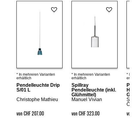
* In mehreren Varianten
* In mehreren Varianten
* In
Details ansehen
Details ansehen
erhältlich
erhältlich
erhäl
Pendelleuchte Drip
Spillray
Pe
S/01 L
Pendelleuchte (inkl.
Har
Glühmittel)
Glü
Christophe Mathieu
Manuel Vivian
Ser
Ös
von CHF 207.00
von CHF 323.00
von