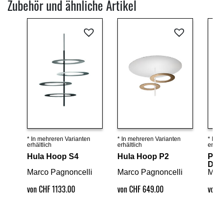
Zubehör und ähnliche Artikel
* In mehreren Varianten
* In mehreren Varianten
* In
Details ansehen
Details ansehen
erhältlich
erhältlich
erhäl
Hula Hoop S4
Hula Hoop P2
Pet
De
Marco Pagnoncelli
Marco Pagnoncelli
Mar
von CHF 1133.00
von CHF 649.00
von