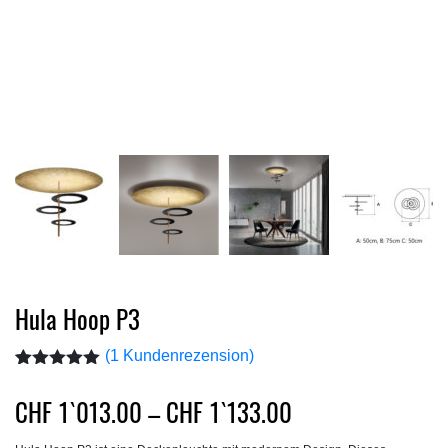
Hula Hoop P3
(
1
Kundenrezension)
Bewertet mit
1
5.00
von 5,
Preisspanne:
CHF
1`013.00
–
CHF
1`133.00
basierend
CHF1`013.00
auf
Kundenbewertung