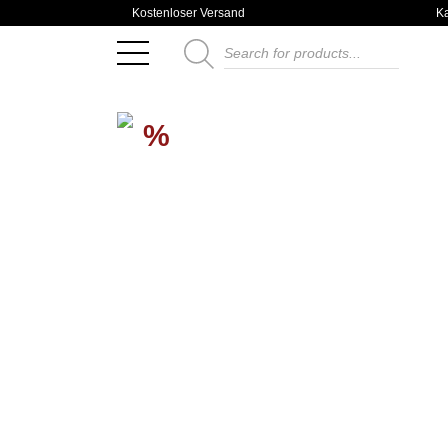
Kostenloser Versand
K
Products
search
%