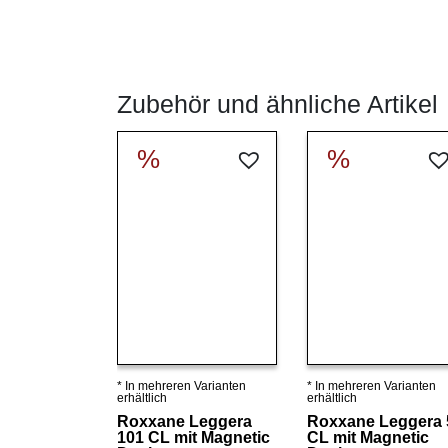
Zubehör und ähnliche Artikel
%
%
* In mehreren Varianten
* In mehreren Varianten
Details ansehen
Details ansehen
erhältlich
erhältlich
Roxxane Leggera
Roxxane Leggera 
101 CL mit Magnetic
CL mit Magnetic