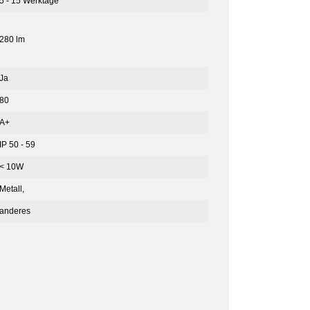
5 - 15 Werktage
280 lm
Ja
80
A+
IP 50 - 59
< 10W
Metall,
anderes