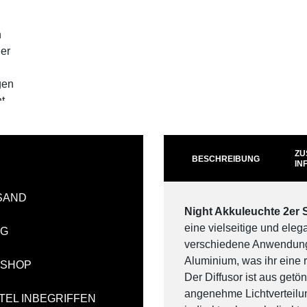
ZU
BESCHREIBUNG
IN
SAND
Night Akkuleuchte 2er 
eine vielseitige und eleg
NG
verschiedene Anwendunge
Aluminium, was ihr eine r
-SHOP
Der Diffusor ist aus getö
angenehme Lichtverteilun
TEL INBEGRIFFEN