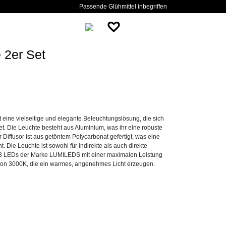
Passende Glühmittel inbegriffen
 2er Set
 eine vielseitige und elegante Beleuchtungslösung, die sich
. Die Leuchte besteht aus Aluminium, was ihr eine robuste
r Diffusor ist aus getöntem Polycarbonat gefertigt, was eine
 Die Leuchte ist sowohl für indirekte als auch direkte
 23 LEDs der Marke LUMILEDS mit einer maximalen Leistung
von 3000K, die ein warmes, angenehmes Licht erzeugen.