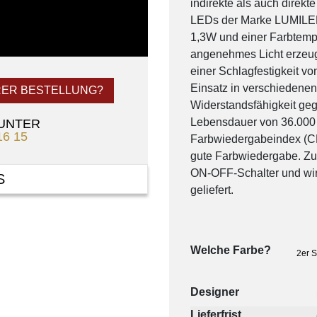
indirekte als auch direkt
LEDs der Marke LUMILED
1,3W und einer Farbtemp
angenehmes Licht erzeug
einer Schlagfestigkeit vo
Einsatz in verschiedene
RER BESTELLUNG?
Widerstandsfähigkeit geg
Lebensdauer von 36.000
 UNTER
16 15
Farbwiedergabeindex (CR
gute Farbwiedergabe. Zu
ON-OFF-Schalter und wir
S
geliefert.
Welche Farbe?
2er 
Designer
Lieferfrist