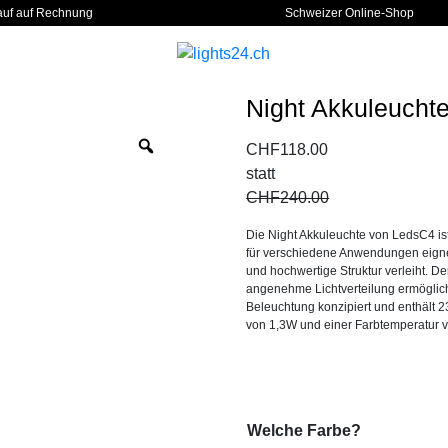
auf auf Rechnung
Schweizer Online-Shop
Night Akkuleuchte
Zoom
CHF
118.00
statt
CHF
240.00
Die Night Akkuleuchte von LedsC4 ist
für verschiedene Anwendungen eignet
und hochwertige Struktur verleiht. De
angenehme Lichtverteilung ermöglicht.
Beleuchtung konzipiert und enthält
von 1,3W und einer Farbtemperatur 
Welche Farbe?