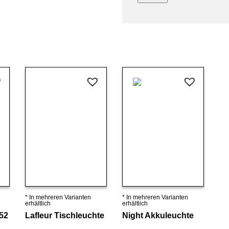
* In mehreren Varianten
* In mehreren Varianten
Details ansehen
Details ansehen
erhältlich
erhältlich
52
Lafleur Tischleuchte
Night Akkuleuchte