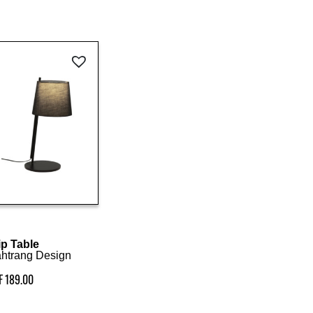
Details ansehen
ip Table
htrang Design
F
189.00