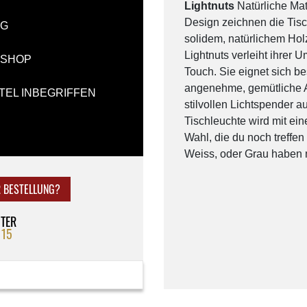
Lightnuts
Natürliche Mate
Design zeichnen die Tisch
NG
solidem, natürlichem Hol
Lightnuts verleiht ihrer
-SHOP
Touch. Sie eignet sich be
angenehme, gemütliche At
TEL INBEGRIFFEN
stilvollen Lichtspender 
Tischleuchte wird mit ein
Wahl, die du noch treffen
Weiss, oder Grau haben 
R BESTELLUNG?
NTER
 15