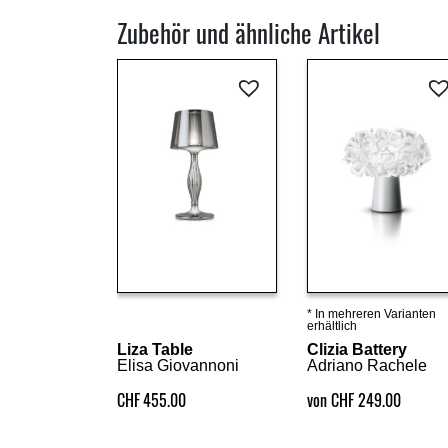
Zubehör und ähnliche Artikel
* In mehreren Varianten
Details ansehen
Details ansehen
erhältlich
Liza Table
Clizia Battery
Elisa Giovannoni
Adriano Rachele
CHF
455.00
von CHF 249.00