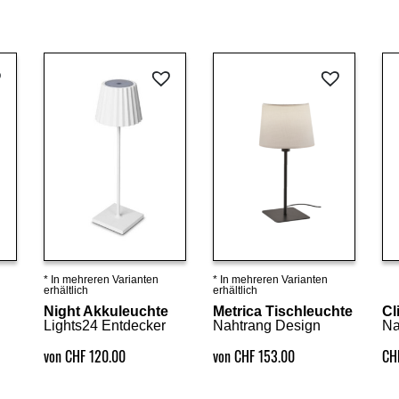
* In mehreren Varianten
* In mehreren Varianten
Details ansehen
Details ansehen
erhältlich
erhältlich
Night Akkuleuchte
Metrica Tischleuchte
Cl
Lights24 Entdecker
Nahtrang Design
Na
von CHF 120.00
von CHF 153.00
CH