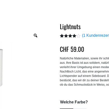
Lightnuts
Zoom
(
1
Kundenrezen
Bewertet
1
mit
4.00
CHF
59.00
von 5,
basierend
auf
Natürliche Materialien, sowie ihr sch
Kundenbewertung
aus. Ihre Basis ist aus solidem, natü
verleiht ihrer Umgebung einen modern
Nachttisch Licht, das eine angenehme,
Lichtspender auf einem Sideboard. D
bestückt, das wir dir zu deiner Bestel
ob du das Schmuckstück in Weiss, o
Welche Farbe?