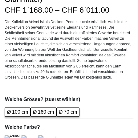
Preissp
CHF
1`168.00
–
CHF
6`011.00
CHF1`1
Die Kollektion Velvet ist als Decken- Pendelleuchte erhältlich. Auch in der
bis
Deckenversion bewahrt Velvet seine Eleganz und Raffinesse. Die
CHF6`0
Schlichtheit seiner Geometrie wird durch ein raffiniertes Gewebe bereichert.
Die Mehrdimensionalität und die Auswahl der Farben machen Velvet zu
einer vielseitigen Leuchte, die sich an verschiedene Umgebungen anpasst,
von der Wohnung bis zur Welt der Gastfreundschaft. Der visuelle Komfort
von Velvet wird mit dem akustischen Komfort kombiniert, da das Gewebe
eine schallabsorbierende Lösung darstellt. Seine äquivalente
Absorptionsfläche, die ein Maximum von 2,05 erreicht, kann den Lärm
tatsächlich um bis zu 40 % reduzieren. Erhältlich in drei verschiedenen
Grössen. Das passende Glühmittel legen wir Dir kostenlos dazu.
Welche Grösse? (zuerst wählen)
Ø 100 cm
Ø 160 cm
Ø 70 cm
Welche Farbe?