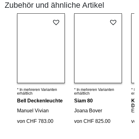
Zubehör und ähnliche Artikel
* In mehreren Varianten
* In mehreren Varianten
* In
Details ansehen
Details ansehen
erhältlich
erhältlich
erhäl
Bell Deckenleuchte
Siam 80
Kal
De
Manuel Vivian
Joana Bover
Eli
von CHF 783.00
von CHF 825.00
vo