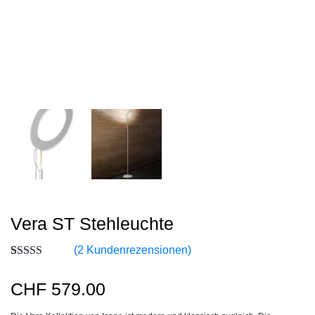
Vera ST Stehleuchte
(
2
Kundenrezensionen)
Bewertet
2
mit
3.50
CHF
579.00
von 5,
basierend
auf