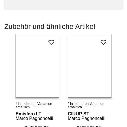
Zubehör und ähnliche Artikel
* In mehreren Varianten
* In mehreren Varianten
Details ansehen
Details ansehen
erhältlich
erhältlich
Emisfero LT
GIÙUP ST
Marco Pagnoncelli
Marco Pagnoncelli