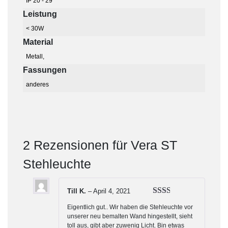
IP 20 - 29
Leistung
< 30W
Material
Metall,
Fassungen
anderes
2 Rezensionen für
Vera ST
Stehleuchte
Till K.
–
April 4, 2021
Bewertet
Eigentlich gut.. Wir haben die Stehleuchte vor
mit
2
unserer neu bemalten Wand hingestellt, sieht
von
toll aus, gibt aber zuwenig Licht. Bin etwas
5