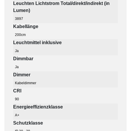
Leuchten Lichtstrom Total/direkt/indirekt (in
Lumen)
3897
Kabellänge
200cm
Leuchtmittel inklusive
Ja
Dimmbar
Ja
Dimmer
Kabeldimmer
CRI
90
Energieeffizienzklasse
A+
Schutzklasse