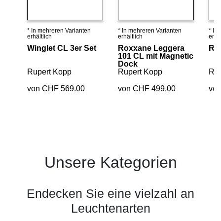
* In mehreren Varianten
* In mehreren Varianten
* In
Details ansehen
Details ansehen
erhältlich
erhältlich
erhäl
Winglet CL 3er Set
Roxxane Leggera
Ro
101 CL mit Magnetic
Dock
Rupert Kopp
Rupert Kopp
Rup
von CHF 569.00
von CHF 499.00
vo
Unsere Kategorien
Endecken Sie eine vielzahl an
Leuchtenarten